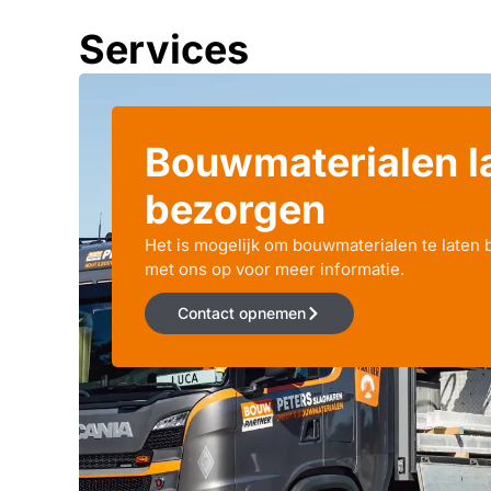
Services
Bouwmaterialen l
bezorgen
Het is mogelijk om bouwmaterialen te laten
met ons op voor meer informatie.
Contact opnemen