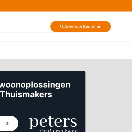
Advies & Bestellen
 woonoplossingen
 Thuismakers