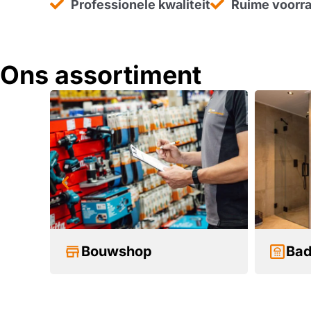
Professionele kwaliteit
Ruime voorr
Ons assortiment
n
Bouwshop
Ba