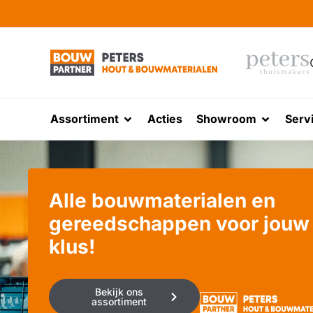
Assortiment
Acties
Showroom
Serv
Alle bouwmaterialen en
gereedschappen voor jouw
klus!
Bekijk ons
assortiment