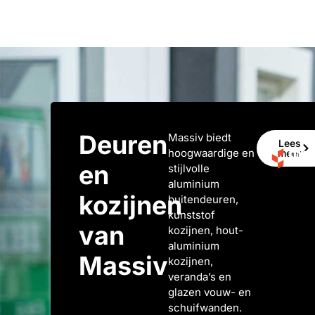
Deuren
Massiv biedt
Lees
hoogwaardige en
meer
en
stijlvolle
aluminium
kozijnen
buitendeuren,
kunststof
van
kozijnen, hout-
aluminium
Massiv
kozijnen,
veranda’s en
glazen vouw- en
schuifwanden.