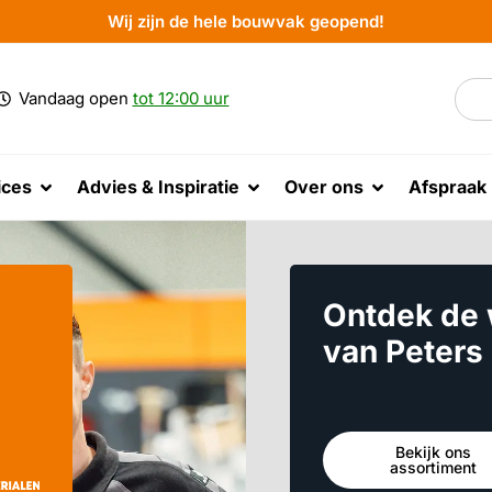
Wij zijn de hele bouwvak geopend!
Vandaag open
tot 12:00 uur
ices
Advies & Inspiratie
Over ons
Afspraak
Ontdek de
van Peters
Bekijk ons
assortiment