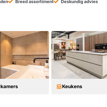
aden
Breed assortiment
Deskundig advies
dkamers
Keukens