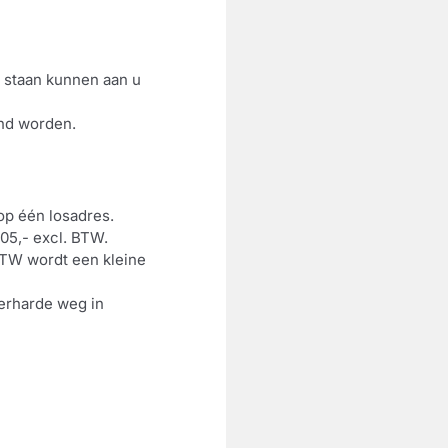
g staan kunnen aan u
end worden.
op één losadres.
05,- excl. BTW.
BTW wordt een kleine
verharde weg in