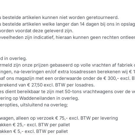
u bestelde artikelen kunnen niet worden geretourneerd.
u bestelde artikelen welke langer dan 14 dagen bij ons in opsla
orden voordat deze geleverd zijn.
eelheden zijn indicatief, hieraan kunnen geen rechten ontle
ijd in overleg.
rmeld zijn onze prijzen gebaseerd op volle vrachten af fabriek 
ingen, na-leveringen en/of extra losadressen berekenen wij € 1
anaf ons magazijn met een orderwaarde onder de € 300,- excl. 
erekend van € 27,50 excl. BTW per losadres.
es dient bereikbaar te zijn met 50-tons vrachtwagens over de 
ering op Waddeneilanden in overleg.
eropties, uitsluitend na overleg;
wagen, alleen op verzoek € 75,- excl. BTW per levering
kken € 25,- excl. BTW per pallet
kken € 5,- excl. BTW per pallet