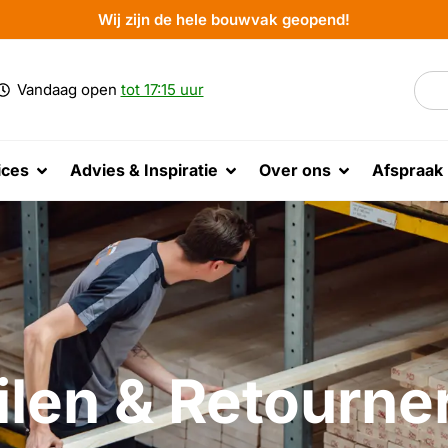
Wij zijn de hele bouwvak geopend!
Vandaag open
tot 17:15 uur
ices
Advies & Inspiratie
Over ons
Afspraak
ilen & Retourne