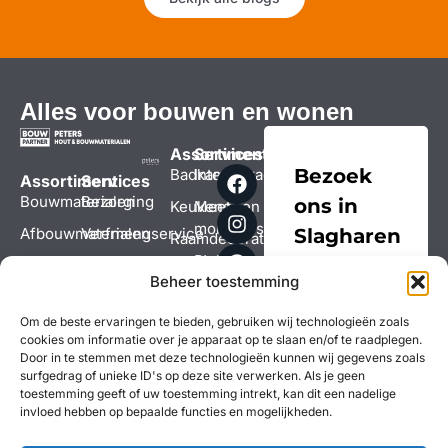
Alles voor bouwen en wonen
Assortiment
Services
Bezoek
Badkamers
Interieuradvies
Assortiment
Services
Bouwmaterialen
Bezorging
ons in
Keukens
Meet- en
montageservice
Afbouwmaterialen
Verfmengservice
Slagharen
Raamdecoratie
Bezorging
Hele
Bouwshop
Zaagservice
Coevorderweg-
Beheer toestemming
assortiment
Alle
Hele
Alle
Noord 16,
services
assortiment
services
7776 BW
Om de beste ervaringen te bieden, gebruiken wij technologieën zoals
Slagharen
cookies om informatie over je apparaat op te slaan en/of te raadplegen.
Route in
Door in te stemmen met deze technologieën kunnen wij gegevens zoals
Google maps
surfgedrag of unieke ID's op deze site verwerken. Als je geen
toestemming geeft of uw toestemming intrekt, kan dit een nadelige
Bel: 0523 681
invloed hebben op bepaalde functies en mogelijkheden.
521