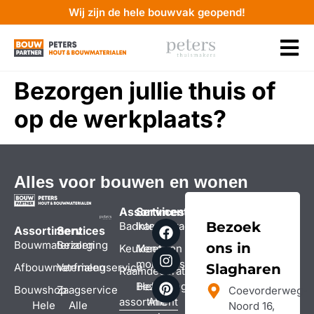
Wij zijn de hele bouwvak geopend!
Bezorgen jullie thuis of
op de werkplaats?
Alles voor bouwen en wonen
Assortiment
Services
Bezoek
Badkamers
Interieuradvies
Assortiment
Services
Bouwmaterialen
Bezorging
ons in
Keukens
Meet- en
montageservice
Afbouwmaterialen
Verfmengservice
Slagharen
Raamdecoratie
Bezorging
Hele
Bouwshop
Zaagservice
Coevorderweg-
assortiment
Alle
Hele
Alle
Noord 16,