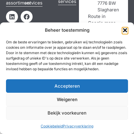
services
assortiment
services
7776 BW
Slagharen
Route in
Google maps
Bel: 0523 681
Beheer toestemming
521
Om de beste ervaringen te bieden, gebruiken wij technologieën zoals
cookies om informatie over je apparaat op te slaan en/of te raadplegen.
Door in te stemmen met deze technologieën kunnen wij gegevens zoals
Copyright ©
Algemene voorwaarden
Ruilen & Retourneren
surfgedrag of unieke ID's op deze site verwerken. Als je geen
toestemming geeft of uw toestemming intrekt, kan dit een nadelige
2026
invloed hebben op bepaalde functies en mogelijkheden.
Gerealiseerd
door
Vonk
Marketing
Accepteren
Weigeren
Bekijk voorkeuren
Cookiebeleid
Privacyverklaring