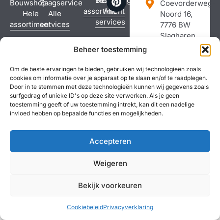
Bezorging
Hele
Bouwshop
Zaagservice
Coevorderweg-
assortiment
Alle
Hele
Alle
Noord 16,
services
assortiment
services
7776 BW
Slagharen
Route in
Beheer toestemming
Google maps
Bel: 0523 681
Om de beste ervaringen te bieden, gebruiken wij technologieën zoals
cookies om informatie over je apparaat op te slaan en/of te raadplegen.
521
Door in te stemmen met deze technologieën kunnen wij gegevens zoals
surfgedrag of unieke ID's op deze site verwerken. Als je geen
toestemming geeft of uw toestemming intrekt, kan dit een nadelige
invloed hebben op bepaalde functies en mogelijkheden.
Copyright ©
Algemene voorwaarden
Ruilen & Retourneren
2026
Gerealiseerd
Accepteren
door
Vonk
Marketing
Weigeren
Bekijk voorkeuren
Cookiebeleid
Privacyverklaring