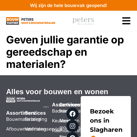
Wij zijn de hele bouwvak geopend!
Geven jullie garantie op
gereedschap en
materialen?
Alles voor bouwen en wonen
Assortiment
Services
Bezoek
Badkamers
Interieuradvies
Assortiment
Services
Bouwmaterialen
Bezorging
ons in
Keukens
Meet- en
montageservice
Afbouwmaterialen
Verfmengservice
Slagharen
Raamdecoratie