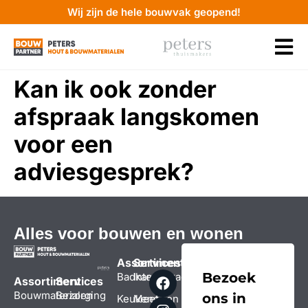
Wij zijn de hele bouwvak geopend!
Kan ik ook zonder
afspraak langskomen
voor een
adviesgesprek?
Alles voor bouwen en wonen
Assortiment
Services
Bezoek
Badkamers
Interieuradvies
Assortiment
Services
Bouwmaterialen
Bezorging
ons in
Keukens
Meet- en