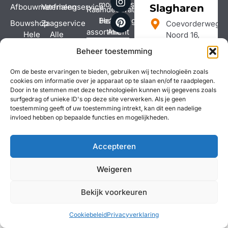
montageservice
Afbouwmaterialen
Verfmengservice
Slagharen
Raamdecoratie
Bezorging
Hele
Bouwshop
Zaagservice
Coevorderweg-
assortiment
Alle
Hele
Alle
Noord 16,
services
assortiment
services
7776 BW
Beheer toestemming
Slagharen
Route in
Om de beste ervaringen te bieden, gebruiken wij technologieën zoals
Google maps
cookies om informatie over je apparaat op te slaan en/of te raadplegen.
Door in te stemmen met deze technologieën kunnen wij gegevens zoals
Bel: 0523 681
surfgedrag of unieke ID's op deze site verwerken. Als je geen
521
toestemming geeft of uw toestemming intrekt, kan dit een nadelige
invloed hebben op bepaalde functies en mogelijkheden.
Copyright ©
Algemene voorwaarden
Ruilen & Retourneren
Accepteren
2026
Gerealiseerd
Weigeren
door
Vonk
Marketing
Bekijk voorkeuren
Cookiebeleid
Privacyverklaring