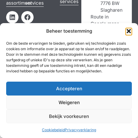
services
assortiment
services
7776 BW
Slagharen
Route in
Google maps
Bel: 0523 681
Beheer toestemming
521
Om de beste ervaringen te bieden, gebruiken wij technologieën zoals
cookies om informatie over je apparaat op te slaan en/of te raadplegen.
Door in te stemmen met deze technologieën kunnen wij gegevens zoals
Copyright ©
Algemene voorwaarden
Ruilen & Retourneren
surfgedrag of unieke ID's op deze site verwerken. Als je geen
toestemming geeft of uw toestemming intrekt, kan dit een nadelige
2026
invloed hebben op bepaalde functies en mogelijkheden.
Gerealiseerd
door
Vonk
Marketing
Accepteren
Weigeren
Bekijk voorkeuren
Cookiebeleid
Privacyverklaring