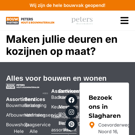
Wij zijn de hele bouwvak geopend!
Maken jullie deuren en
kozijnen op maat?
Alles voor bouwen en wonen
Assortiment
Services
Bezoek
Badkamers
Interieuradvies
Assortiment
Services
Bouwmaterialen
Bezorging
ons in
Keukens
Meet- en
montageservice
Afbouwmaterialen
Verfmengservice
Slagharen
Raamdecoratie
Bezorging
Hele
Bouwshop
Zaagservice
Coevorderweg-
assortiment
Alle
Hele
Alle
Noord 16,