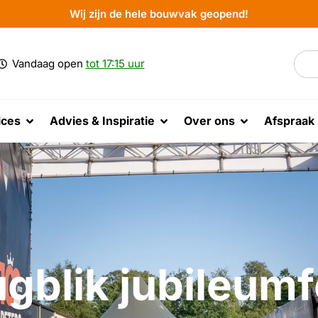
Wij zijn de hele bouwvak geopend!
Vandaag open
tot 17:15 uur
ices
Advies & Inspiratie
Over ons
Afspraak
gblik jubileum